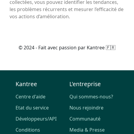
collectées, vous pouvez identifier les tendances,
les problèmes récurrents et mesurer l’efficacité de
vos actions d’amélioration.
© 2024 - Fait avec passion par Kantree 🇫🇷
Kantree
L'entreprise
Centre d'aide
Qui sommes-nous?
Etat du service
Nous rejoindre
Développeurs/API
Communauté
Conditions
Media & Presse