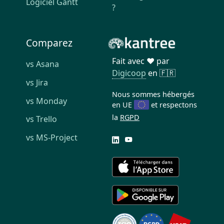
Logiciel Gantt
?
Comparez
Fait avec ❤️ par
vs Asana
Digicoop
en 🇫🇷
vs Jira
Nous sommes hébergés
vs Monday
en UE
et respectons
la
RGPD
vs Trello
vs MS-Project