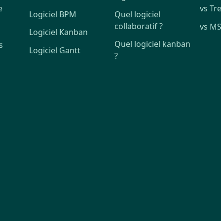
e
vs Tre
Logiciel BPM
Quel logiciel
collaboratif ?
vs MS
Logiciel Kanban
Quel logiciel kanban
s
Logiciel Gantt
?