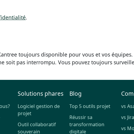
identialité
.
ntree toujours disponible pour vous et vos équipes
 ne soit pas interrompu. Vous pouvez toujours surveille
Solutions phares
Blog
Com
ous?
Logiciel gestion de
Top 5 outils projet
vs As
projet
e
Réussir sa
vs Jir
Outil collaboratif
transformation
vs M
souverain
digitale