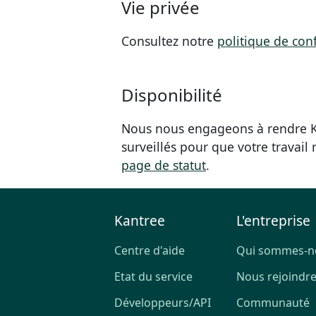
Vie privée
Consultez notre
politique de conf
Disponibilité
Nous nous engageons à rendre Ka
surveillés pour que votre travail
page de statut
.
Kantree
L'entreprise
Centre d'aide
Qui sommes-n
Etat du service
Nous rejoindr
Développeurs/API
Communauté