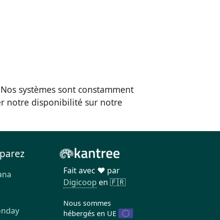
. Nos systèmes sont constamment
r notre disponibilité sur notre
parez
Fait avec ❤️ par
ana
Digicoop
en 🇫🇷
a
Nous sommes
onday
hébergés en UE