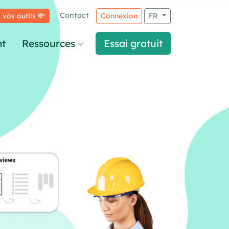
Contact
 vos outils 💸
Connexion
FR
t
Ressources
Essai gratuit