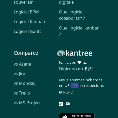
souverain
digitale
Logiciel BPM
Quel logiciel
collaboratif ?
Logiciel Kanban
Quel logiciel kanban
Logiciel Gantt
?
Comparez
Fait avec ❤️ par
vs Asana
Digicoop
en 🇫🇷
vs Jira
Nous sommes hébergés
vs Monday
en UE
et respectons
la
RGPD
vs Trello
vs MS-Project