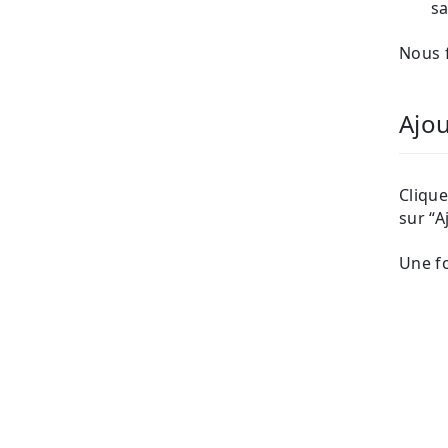
sa
Nous f
Ajo
Cliqu
sur “A
Une fo