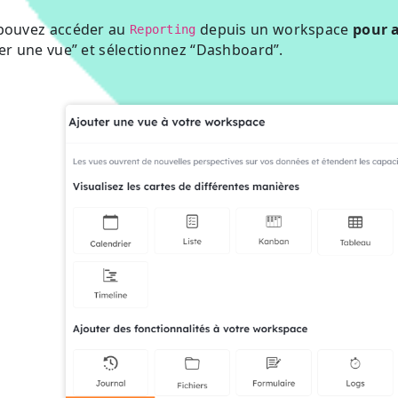
pouvez accéder au
depuis un workspace
pour a
Reporting
er une vue” et sélectionnez “Dashboard”.