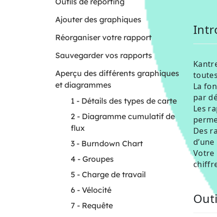
Outils de reporting
Ajouter des graphiques
Int
Réorganiser votre rapport
Sauvegarder vos rapports
Kantr
Aperçu des différents graphiques
toutes
et diagrammes
La fo
par d
1 - Détails des types de carte
Les ra
2 - Diagramme cumulatif de
permet
flux
Des r
d’une 
3 - Burndown Chart
Votre 
4 - Groupes
chiffr
5 - Charge de travail
6 - Vélocité
Outi
7 - Requête