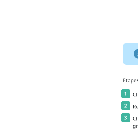
Etape
Cl
R
Ch
gr