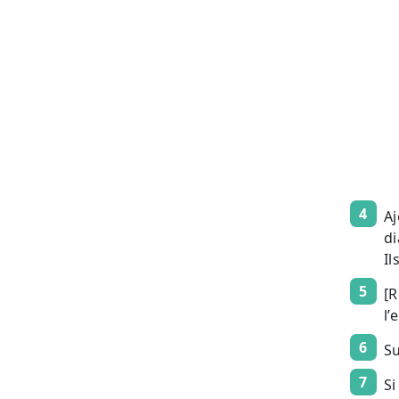
Aj
di
Il
[R
l’
S
Si