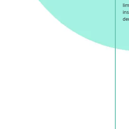
lim
ins
de