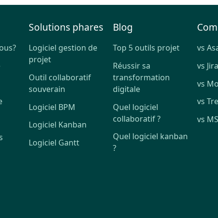
Solutions phares
Blog
Com
ous?
Logiciel gestion de
Top 5 outils projet
vs As
projet
e
Réussir sa
vs Jir
Outil collaboratif
transformation
vs M
souverain
digitale
e
vs Tre
Logiciel BPM
Quel logiciel
collaboratif ?
vs MS
Logiciel Kanban
Quel logiciel kanban
s
Logiciel Gantt
?