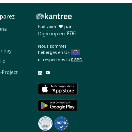
parez
Fait avec ❤️ par
ana
Digicoop
en 🇫🇷
a
Nous sommes
onday
hébergés en UE
et respectons la
RGPD
llo
-Project