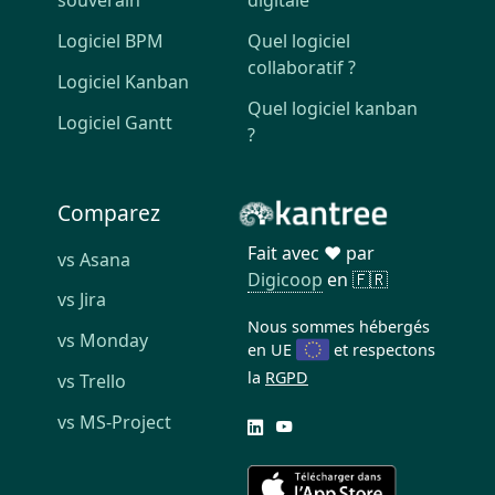
souverain
digitale
Logiciel BPM
Quel logiciel
collaboratif ?
Logiciel Kanban
Quel logiciel kanban
Logiciel Gantt
?
Comparez
Fait avec ❤️ par
vs Asana
Digicoop
en 🇫🇷
vs Jira
Nous sommes hébergés
vs Monday
en UE
et respectons
la
RGPD
vs Trello
vs MS-Project