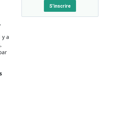
S'inscrire
.
l y a
,
par
s