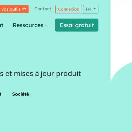
Contact
 vos outils 💸
Connexion
FR
t
Ressources
Essai gratuit
 et mises à jour produit
t
Société