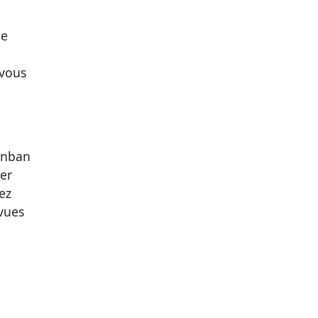
ne
 vous
anban
er
ez
vues