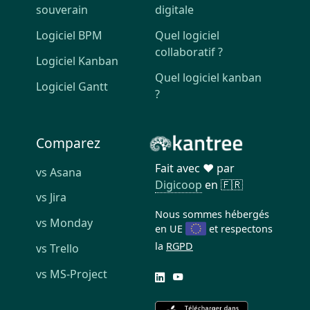
souverain
digitale
Logiciel BPM
Quel logiciel
collaboratif ?
Logiciel Kanban
Quel logiciel kanban
Logiciel Gantt
?
Comparez
Fait avec ❤️ par
vs Asana
Digicoop
en 🇫🇷
vs Jira
Nous sommes hébergés
vs Monday
en UE
et respectons
la
RGPD
vs Trello
vs MS-Project