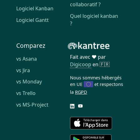
collaboratif ?
Logiciel Kanban
Quel logiciel kanban
Logiciel Gantt
?
Comparez
Fait avec ❤️ par
vs Asana
Digicoop
en 🇫🇷
vs Jira
Nous sommes hébergés
vs Monday
en UE
et respectons
la
RGPD
vs Trello
vs MS-Project