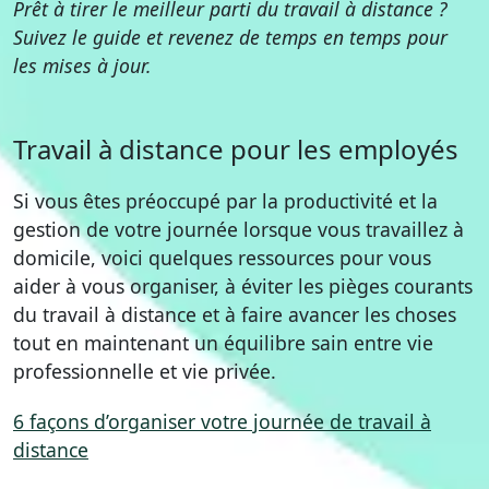
Prêt à tirer le meilleur parti du travail à distance ?
Suivez le guide et revenez de temps en temps pour
les mises à jour.
Travail à distance pour les employés
Si vous êtes préoccupé par la productivité et la
gestion de votre journée lorsque vous travaillez à
domicile, voici quelques ressources pour vous
aider à vous organiser, à éviter les pièges courants
du travail à distance et à faire avancer les choses
tout en maintenant un équilibre sain entre vie
professionnelle et vie privée.
6 façons d’organiser votre journée de travail à
distance