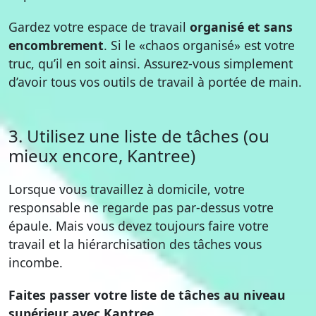
Gardez votre espace de travail
organisé et sans
encombrement
. Si le «chaos organisé» est votre
truc, qu’il en soit ainsi. Assurez-vous simplement
d’avoir tous vos outils de travail à portée de main.
3. Utilisez une liste de tâches (ou
mieux encore, Kantree)
Lorsque vous travaillez à domicile, votre
responsable ne regarde pas par-dessus votre
épaule. Mais vous devez toujours faire votre
travail et la hiérarchisation des tâches vous
incombe.
Faites passer votre liste de tâches au niveau
supérieur avec Kantree.