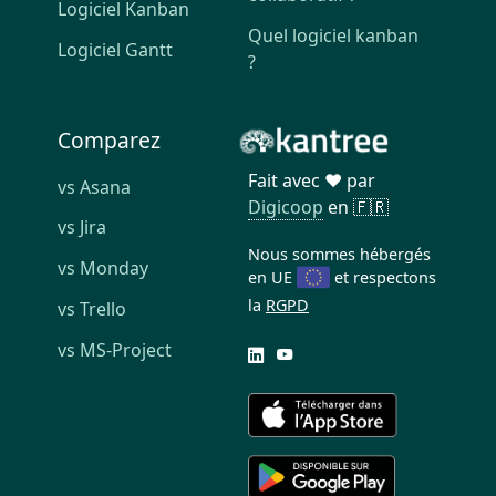
Logiciel Kanban
Quel logiciel kanban
Logiciel Gantt
?
Comparez
Fait avec ❤️ par
vs Asana
Digicoop
en 🇫🇷
vs Jira
Nous sommes hébergés
vs Monday
en UE
et respectons
la
RGPD
vs Trello
vs MS-Project