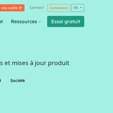
Contact
 vos outils 💸
Connexion
FR
t
Ressources
Essai gratuit
 et mises à jour produit
t
Société