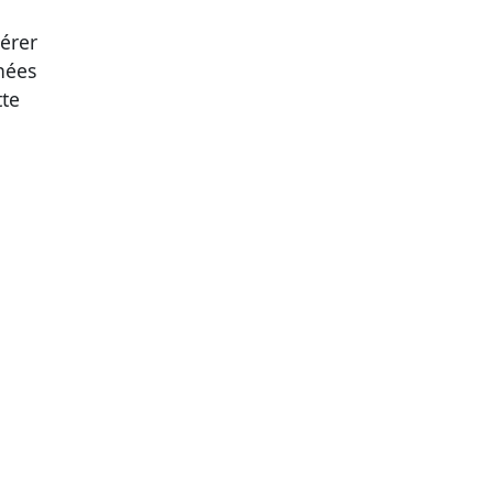
érer
nées
tte