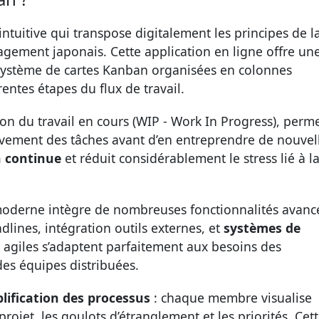
ntuitive qui transpose digitalement les principes de l
ement japonais. Cette application en ligne offre un
 système de cartes Kanban organisées en colonnes
entes étapes du flux de travail.
ion du travail en cours (WIP - Work In Progress), perm
èvement des tâches avant d’en entreprendre de nouvell
n continue
et réduit considérablement le stress lié à l
moderne intègre de nombreuses fonctionnalités avancé
dlines, intégration outils externes, et
systèmes de
ls agiles s’adaptent parfaitement aux besoins des
es équipes distribuées.
lification des processus
: chaque membre visualise
ojet, les goulots d’étranglement et les priorités. Cet