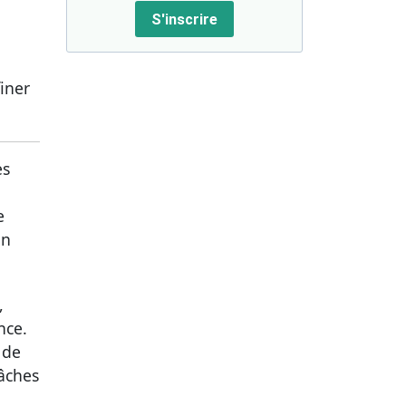
S'inscrire
iner
es
e
on
,
nce.
 de
tâches