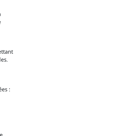
a
e
ettant
es.
a
es :
te