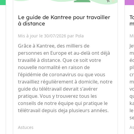
Le guide de Kantree pour travailler
T
à distance
m
Mis à jour le 30/07/2026 par Pola
Mi
Grâce à Kantree, des milliers de
J
personnes en Europe et au-delà ont déjà
m
travaillé à distance. Que ce soit votre
é
nouvelle normalité en raison de
p
l'épidémie de coronavirus ou que vous
c
travailliez régulièrement à domicile, notre
m
guide du télétravail devrait s'avérer
v
pratique. Vous y trouverez tous les
q
conseils de notre équipe qui pratique le
k
télétravail depuis deja plusieurs années.
l
s
Astuces
A