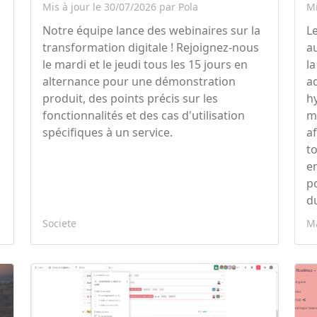
Mis à jour le 30/07/2026 par Pola
Mi
Notre équipe lance des webinaires sur la
Le
transformation digitale ! Rejoignez-nous
a
le mardi et le jeudi tous les 15 jours en
l
alternance pour une démonstration
a
produit, des points précis sur les
h
fonctionnalités et des cas d'utilisation
m
spécifiques à un service.
a
t
e
p
du
Societe
M