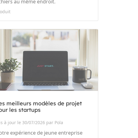
ichiers au même endroit.
oduit
es meilleurs modèles de projet
our les startups
s à jour le 30/07/2026 par Pola
otre expérience de jeune entreprise