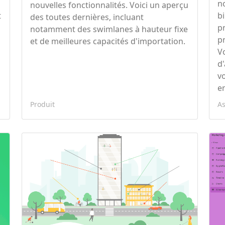
n
nouvelles fonctionnalités. Voici un aperçu
t
b
des toutes dernières, incluant
s
p
notamment des swimlanes à hauteur fixe
pr
et de meilleures capacités d'importation.
V
d
v
e
Produit
A