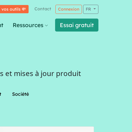
Contact
 vos outils 💸
Connexion
FR
t
Ressources
Essai gratuit
 et mises à jour produit
t
Société