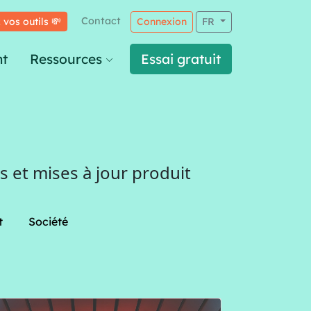
Contact
 vos outils 💸
Connexion
FR
t
Ressources
Essai gratuit
 et mises à jour produit
t
Société