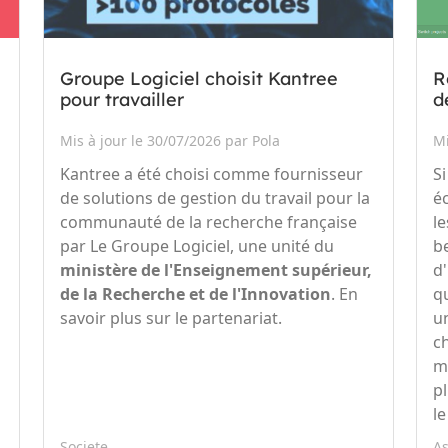
Groupe Logiciel choisit Kantree
R
pour travailler
d
Mis à jour le 30/07/2026 par Pola
Mi
Kantree a été choisi comme fournisseur
S
de solutions de gestion du travail pour la
é
communauté de la recherche française
l
par Le Groupe Logiciel, une unité du
be
ministère de l'Enseignement supérieur,
d
de la Recherche et de l'Innovation
. En
q
savoir plus sur le partenariat.
u
c
m
p
le
Societe
A