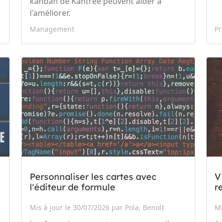
kanban de Kantree peuvent aider à
l'améliorer.
Management
Pr
Personnaliser les cartes avec
V
l'éditeur de formule
r
Mis à jour le 30/07/2026 par Pola, Benoît
Mi