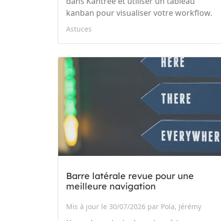
dans Kantree et utiliser un tableau
kanban pour visualiser votre workflow.
Astuces
Barre latérale revue pour une
meilleure navigation
Mis à jour le 30/07/2026 par Pola, Jérémy