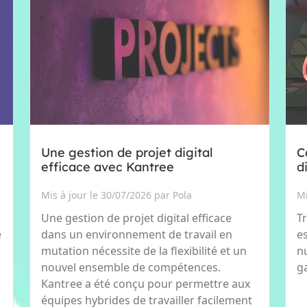
Une gestion de projet digital
C
efficace avec Kantree
d
Mis à jour le 30/07/2026 par Pola
Mi
0
Une gestion de projet digital efficace
T
e
dans un environnement de travail en
e
mutation nécessite de la flexibilité et un
n
nouvel ensemble de compétences.
g
Kantree a été conçu pour permettre aux
équipes hybrides de travailler facilement