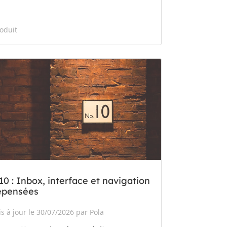
oduit
10 : Inbox, interface et navigation
epensées
s à jour le 30/07/2026 par Pola