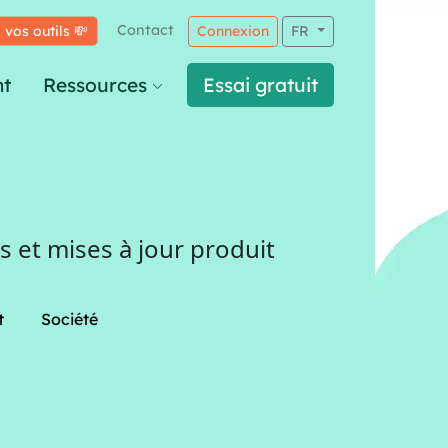
Contact
 vos outils 💸
Connexion
FR
t
Ressources
Essai gratuit
 et mises à jour produit
t
Société