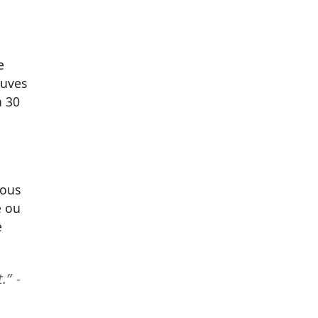
e
euves
à 30
vous
é ou
e
.” -