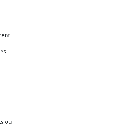
ment
tes
ts ou