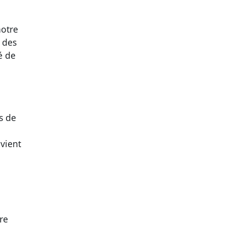
notre
 des
é de
s de
vient
re