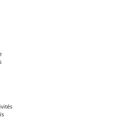
e
s
vités
is